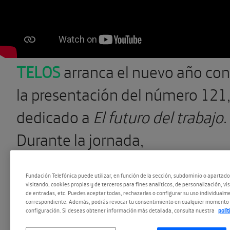
TELOS
arranca el nuevo año con
la presentación del número 121
dedicado a
El futuro del trabajo
.
Durante la jornada,
reflexionamos acerca de las
Fundación Telefónica puede utilizar, en función de la sección, subdominio o apartad
nuevas oportunidades para
visitando, cookies propias y de terceros para fines analíticos, de personalización, vi
de entradas, etc. Puedes aceptar todas, rechazarlas o configurar su uso individualme
resolver temas acuciantes com
correspondiente. Además, podrás revocar tu consentimiento en cualquier momento 
configuración. Si deseas obtener información más detallada, consulta nuestra
polí
el desarrollo de modelos más