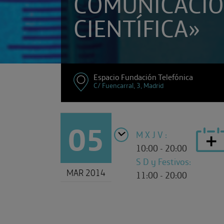
COMUNICACI
CIENTÍFICA»
Espacio Fundación Telefónica
C/ Fuencarral, 3, Madrid
05
M X J V :
10:00 - 20:00
S D y Festivos:
MAR 2014
11:00 - 20:00