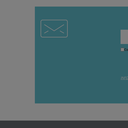
Co
INF