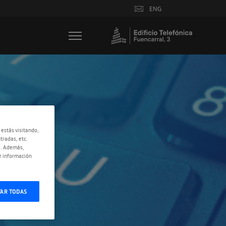
ENG
 estás visitando,
tradas, etc.
e. Además,
r información
TAR TODAS