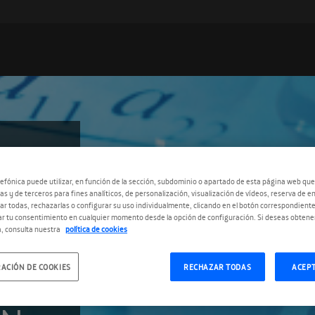
N
efónica puede utilizar, en función de la sección, subdominio o apartado de esta página web que
as y de terceros para fines analíticos, de personalización, visualización de vídeos, reserva de en
r todas, rechazarlas o configurar su uso individualmente, clicando en el botón correspondient
r tu consentimiento en cualquier momento desde la opción de configuración. Si deseas obtene
, consulta nuestra
política de cookies
NGUA
ACIÓN DE COOKIES
RECHAZAR TODAS
ACEP