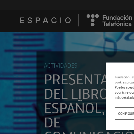
ACTIVIDADES
PRESENTACIÓ
Fundación Tel
cookies propi
DEL LIBRO «EL
Puedes acepta
podrás revoca
más detallada
ESPAÑOL, LE
DE
CONFIGUR