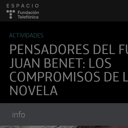
ACTIVIDADES
PENSADORES DEL F
JUAN BENET: LOS
COMPROMISOS DE 
NOVELA
Suscríbete a
Encuentros Fundación Tel
info
Utiliza cualquiera de tus clietes favori
recibir los nuevos episodios al instante