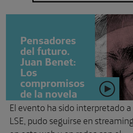
Pensadores
del futuro.
Juan Benet:
Los
compromisos
de la novela
El evento ha sido interpretado a
" >
SUSCRÍBETE
Ver más
LSE, pudo seguirse en streamin