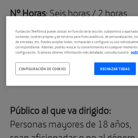
Nº Horas
: Seis horas / 2 horas
cada sesión/ 3 sesiones.
Fundación Telefónica puede utilizar, en función de la sección, subdominio o apartad
visitando, cookies propias y de terceros para fines analíticos, de personalización, vi
de entradas, etc. Puedes aceptar todas, rechazarlas o configurar su uso individualme
correspondiente. Además, podrás revocar tu consentimiento en cualquier momento 
Fechas disponibles:
Jueves 11, 1
configuración. Si deseas obtener información más detallada, consulta nuestra
polí
y 25 de enero de 17,30 a 19,30
CONFIGURACIÓN DE COOKIES
RECHAZAR TODAS
horas
Público al que va dirigido:
Personas mayores de 18 años,
sean aficionadas o no al género