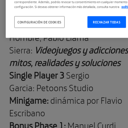
correspondiente. Además, podrás revocar tu consentimiento en cualquier momento 
configuración. Si deseas obtener información más detallada, consulta nuestra
polí
afecta al cerebro
Single Player 2
Proyecto
CONFIGURACIÓN DE COOKIES
RECHAZAR TODAS
Hombre, Pablo Llama
Sierra:
Videojuegos y adicciones
mitos, realidades y soluciones
Single Player 3
Sergio
Garcia: Petoons Studio
Minigame:
dinámica por Flavio
Escribano
Bonus Phase 1:
Manuel Curdi