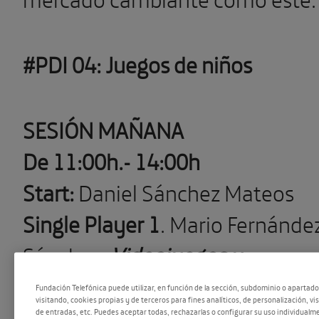
#PDI 04: Juegos de niños
SESIÓN MAÑANA
De 11:00h.- 14:00h
Start:
Daniel Sánchez Mateos
Single Player 1
. Mario Fernánde
Sánchez:
Videojuegos y
neurociencia, como la
Fundación Telefónica puede utilizar, en función de la sección, subdominio o apartad
visitando, cookies propias y de terceros para fines analíticos, de personalización, vi
experiencia del videojuego
de entradas, etc. Puedes aceptar todas, rechazarlas o configurar su uso individualme