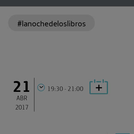
#lanochedeloslibros
21
19:30 - 21:00
ABR
2017