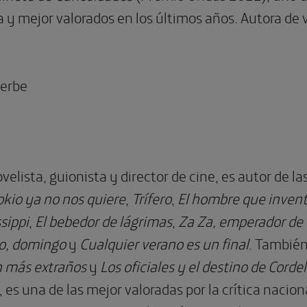
 y mejor valorados en los últimos años. Autora de 
yerbe
velista, guionista y director de cine, es autor de l
okio ya no nos quiere
,
Trífero
,
El hombre que inven
sippi
,
El bebedor de lágrimas
,
Za Za, emperador de 
o, domingo
y
Cualquier verano es un final
. También
n más extraños
y
Los oficiales y el destino de Cordel
 es una de las mejor valoradas por la crítica nacio