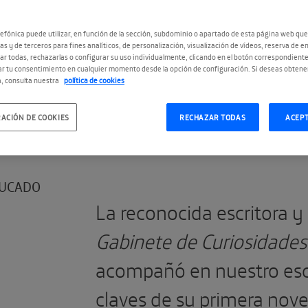
Y
efónica puede utilizar, en función de la sección, subdominio o apartado de esta página web que
as y de terceros para fines analíticos, de personalización, visualización de vídeos, reserva de en
r todas, rechazarlas o configurar su uso individualmente, clicando en el botón correspondient
r tu consentimiento en cualquier momento desde la opción de configuración. Si deseas obtene
, consulta nuestra
política de cookies
ACIÓN DE COOKIES
RECHAZAR TODAS
ACEP
UCADO
La reconocida escritora y
Gabinete de Curiosidades
acompañó en nuestro esce
claves de su primera nove