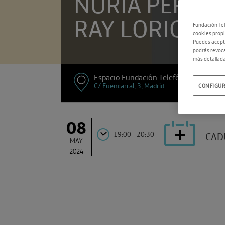
NURIA PÉREZ 
RAY LORIGA
Fundación Tel
cookies propi
Puedes acepta
podrás revoca
más detallada
Espacio Fundación Telefónica
C/ Fuencarral, 3, Madrid
CONFIGUR
08
19:00 - 20:30
CAD
MAY
2024