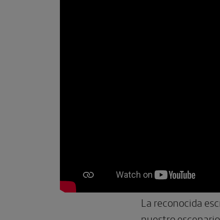
La reconocida esc
nuestro escenario