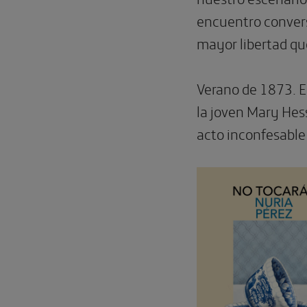
encuentro convers
mayor libertad que
Verano de 1873. El
la joven Mary Hes
acto incon­fesable