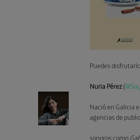
Puedes disfrutarl
Nuria Pérez
(
@Soy
Nació en Galicia e
agencias de publi
sonoros como
Gab