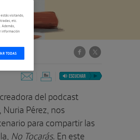
 estás visitando,
tradas, etc.
e. Además,
r información
TAR TODAS
ESCUCHAR
 creadora del podcast
, Nuria Pérez, nos
nario para compartir las
la,
No Tocarás
. En este