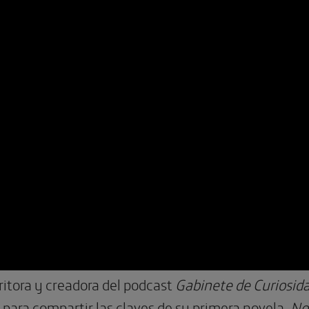
ritora y creadora del podcast
Gabinete de Curiosid
 para compartir las claves de su primera novela,
No