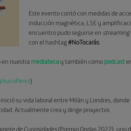
Este evento contó con medidas de acces
inducción magnética, LSE y amplificació
encuentro pudo seguirse en
streaming
con el hashtag
#NoTocarás
.
o en nuestra
mediateca
y también como
podcast
en
NuriaPerez
)
 inició su vida laboral entre Milán y Londres, donde
cidad. Actualmente crea y dirige proyectos
inete de Curiosidades
(Premio Ondas 2022), uno de