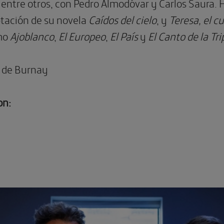
 entre otros, con Pedro Almodóvar y Carlos Saura. H
ptación de su novela
Caídos del cielo
, y
Teresa, el c
mo
Ajoblanco
,
El Europeo
,
El País
y
El Canto de la Tr
 de Burnay
on: