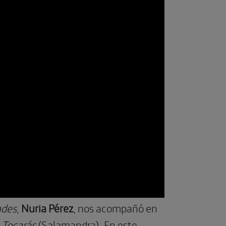
ades
,
Nuria Pérez
, nos acompañó en
 Tocarás
(Salamandra). En este