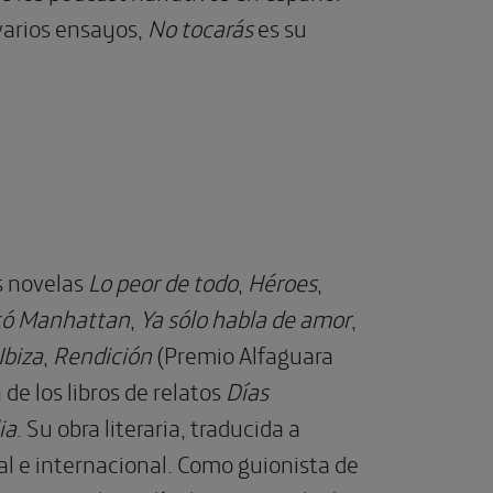
varios ensayos,
No tocarás
es su
as novelas
Lo peor de todo
,
Héroes
,
tó Manhattan
,
Ya sólo habla de amor
,
Ibiza
,
Rendición
(Premio Alfaguara
 de los libros de relatos
Días
ia
. Su obra literaria, traducida a
nal e internacional. Como guionista de