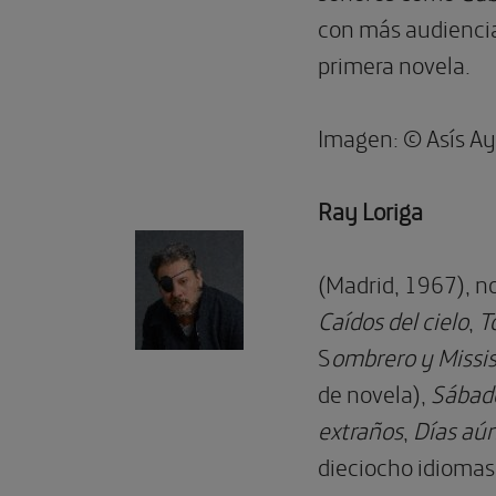
con más audiencia
primera novela.
Imagen: © Asís A
Ray Loriga
(Madrid, 1967), no
Caídos del cielo
,
T
S
ombrero y Missis
de novela),
Sábad
extraños
,
Días aú
dieciocho idiomas,