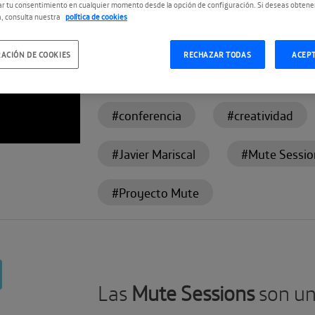
S
r tu consentimiento en cualquier momento desde la opción de configuración. Si deseas obtene
, consulta nuestra
política de cookies
NS
ACIÓN DE COOKIES
RECHAZAR TODAS
ACEP
#conferencia
#creatividad
#Javier Mariscal
#Mute Sessio
#Proyecto Mute
Las
Mute Sessions
son un