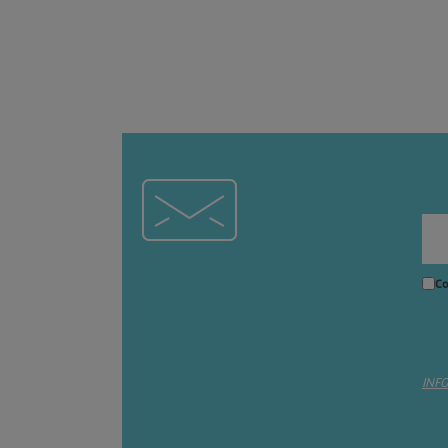
Co
INF