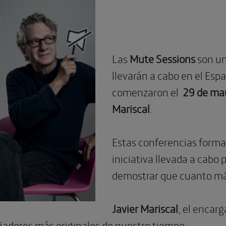
Las
Mute Sessions
son un
llevarán a cabo en el Esp
comenzaron el
29 de ma
Mariscal
.
Estas conferencias forma
iniciativa llevada a cabo
demostrar que cuanto má
Javier Mariscal
, el encar
eñadores más originales de nuestro tiempo.