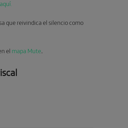
aquí.
 que reivindica el silencio como
en el
mapa Mute
.
iscal