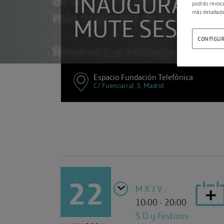
INAUGURA LA
podrás revoca
más detallada
MUTE SESSIO
CONFIGUR
Espacio Fundación Telefónica
C/ Fuencarral, 3, Madrid
22
M X J V :
10:00 - 20:00
S D y Festivos: