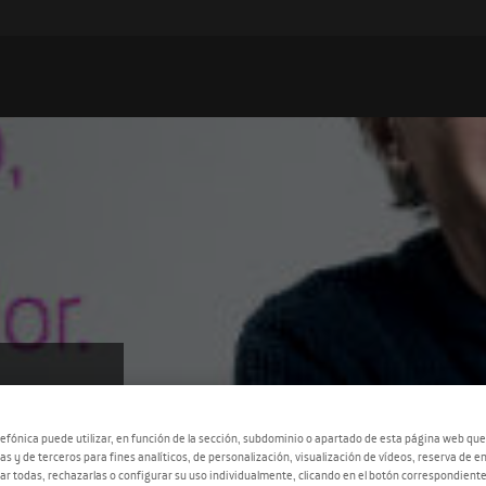
CAL
efónica puede utilizar, en función de la sección, subdominio o apartado de esta página web que
as y de terceros para fines analíticos, de personalización, visualización de vídeos, reserva de en
r todas, rechazarlas o configurar su uso individualmente, clicando en el botón correspondient