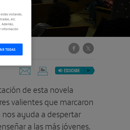
 estás visitando,
tradas, etc.
e. Además,
r información
zana
TAR TODAS
ESCUCHAR
ación de esta novela
eres valientes que marcaron
 nos ayuda a despertar
enseñar a las más jóvenes.