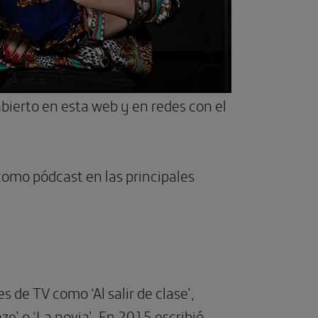
bierto en esta web y en redes con el
omo pódcast en las principales
s de TV como ‘Al salir de clase’,
ze’ o ‘La novia’. En 2015 escribió,