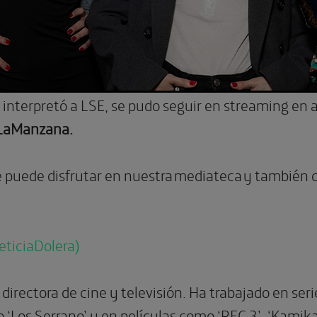
interpretó a LSE, se pudo seguir en streaming en a
LaManzana.
 puede disfrutar en nuestra mediateca y también c
eticiaDolera)
 directora de cine y televisión. Ha trabajado en serie
 o ‘Los Serrano’ y en películas como ‘REC 3’, ‘Kamika