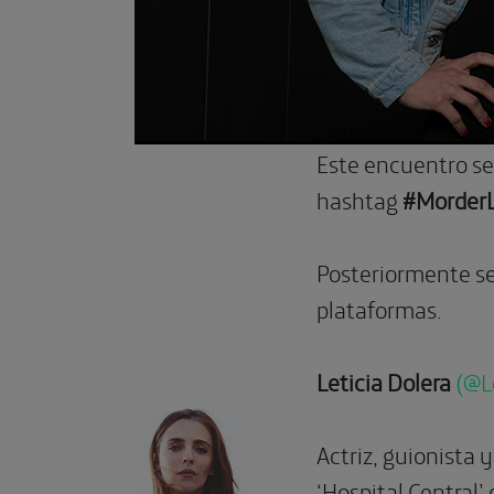
Este encuentro se 
hashtag
#Morder
Posteriormente se
plataformas.
Leticia Dolera
(@L
Actriz, guionista y
‘Hospital Central’