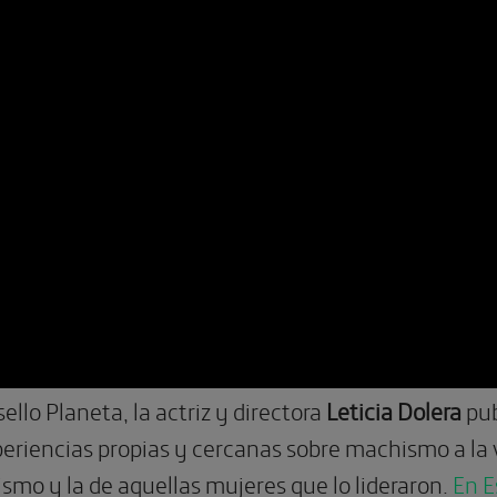
ello Planeta, la actriz y directora
Leticia Dolera
pub
eriencias propias y cercanas sobre machismo a la
ismo y la de aquellas mujeres que lo lideraron.
En E