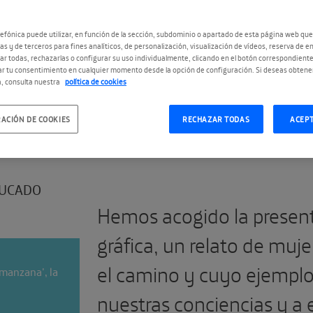
ICA
efónica puede utilizar, en función de la sección, subdominio o apartado de esta página web que
as y de terceros para fines analíticos, de personalización, visualización de vídeos, reserva de en
r todas, rechazarlas o configurar su uso individualmente, clicando en el botón correspondient
r tu consentimiento en cualquier momento desde la opción de configuración. Si deseas obtene
, consulta nuestra
política de cookies
#DíadelaMujer
#MorderLaMan
ACIÓN DE COOKIES
RECHAZAR TODAS
ACEP
UCADO
Hemos acogido la present
gráfica, un relato de muj
el camino y cuyo ejemplo
 manzana', la
nuestras conciencias y a 