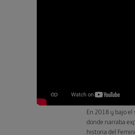
En 2018 y bajo el s
donde narraba exp
historia del Femin