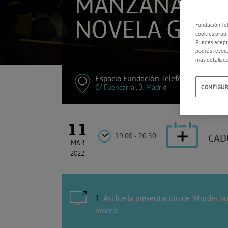
MANZANA’. LA
NOVELA GRÁF
Fundación Tel
cookies propi
Puedes acepta
podrás revoca
más detallada
Espacio Fundación Telefónica
C/ Fuencarral, 3, Madrid
CONFIGUR
11
19:00 - 20:30
CAD
MAR
2022
1
.
Así fue la presentación de 'Morder la
novela