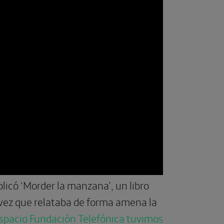
licó ‘Morder la manzana’, un libro
 vez que relataba de forma amena la
spacio Fundación Telefónica tuvimos