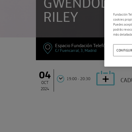
GWENDOLINE
RILEY
Fundación Tel
cookies propi
Puedes acepta
podrás revoca
más detallada
Espacio Fundación Telefónica
C/ Fuencarral, 3, Madrid
CONFIGUR
04
19:00 - 20:30
CAD
OCT
2024