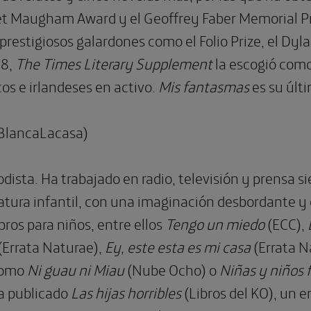
t Maugham Award y el Geoffrey Faber Memorial Prize
prestigiosos galardones como el Folio Prize, el Dy
18,
The Times Literary Supplement
la escogió como
cos e irlandeses en activo.
Mis fantasmas
es su últ
BlancaLacasa)
iodista. Ha trabajado en radio, televisión y prensa s
atura infantil, con una imaginación desbordante y 
ibros para niños, entre ellos
Tengo un miedo
(ECC),
(Errata Naturae),
Ey, este esta es mi casa
(Errata N
 como
Ni guau ni Miau
(Nube Ocho) o
Niñas y niños 
a publicado
Las hijas horribles
(Libros del KO), un e