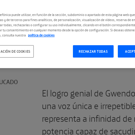
efónica puede utilizar, en función de la sección, subdominio o apartado de esta página web que
as y de terceros para fines analíticos, de personalización, visualización de vídeos, reserva de en
r todas, rechazarlas o configurar su uso individualmente, clicando en el botón correspondient
r tu consentimiento en cualquier momento desde la opción de configuración. Si deseas obtene
, consulta nuestra
política de cookies
#MisFantasmasRiley
ACIÓN DE COOKIES
RECHAZAR TODAS
ACEP
UCADO
El logro genial de Gwendo
una voz única e irrepetibl
representa a infinidad de
potencia capaz de sacudir