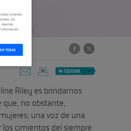
 estás visitando,
tradas, etc.
e. Además,
r información
TAR TODAS
ESCUCHAR
line Riley es brindarnos
e que, no obstante,
 mujeres; una voz de una
 los cimientos del siempre