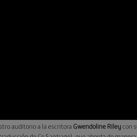
ro auditorio a la escritora
Gwendoline Riley
con s
 traducción de Ce Santiago), que aborda de manera 