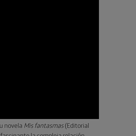
u novela
Mis fantasmas
(Editorial
fascinante la compleja relación