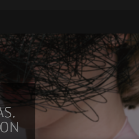
S.
CON