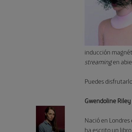
inducción magnéti
streaming
en abie
Puedes disfrutarl
Gwendoline Riley
Nació en Londres 
ha escrito un libr