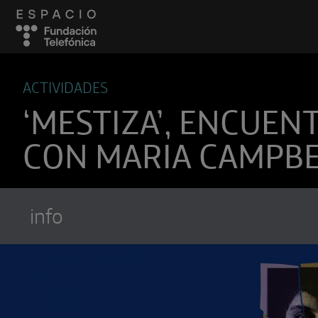
ACTIVIDADES
‘MESTIZA’, ENCUEN
CON MARIA CAMPB
info
Suscríbete a
Encuentros Fundación Tel
Utiliza cualquiera de tus clietes favori
recibir los nuevos episodios al instante