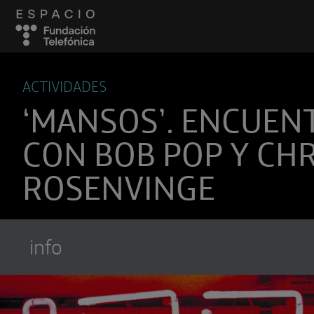
ACTIVIDADES
‘MANSOS’. ENCUEN
CON BOB POP Y CHR
ROSENVINGE
info
Suscríbete a
Encuentros Fundación Tel
Utiliza cualquiera de tus clietes favori
recibir los nuevos episodios al instante