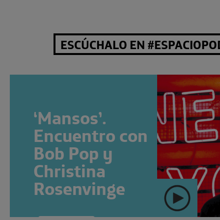
ESCÚCHALO EN #ESPACIOPO
‘Mansos’.
Encuentro con
Bob Pop y
Christina
Rosenvinge