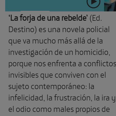
‘La forja de una rebelde’
(Ed.
" >
SUSCRÍBETE
Ver más
Destino) es una novela policial
que va mucho más allá de la
investigación de un homicidio,
porque nos enfrenta a conflicto
invisibles que conviven con el
sujeto contemporáneo: la
infelicidad, la frustración, la ira y
el odio como males propios de