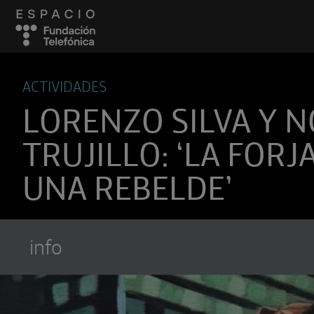
ACTIVIDADES
LORENZO SILVA Y 
TRUJILLO: ‘LA FORJ
UNA REBELDE’
info
Suscríbete a
Encuentros Fundación Tel
Utiliza cualquiera de tus clietes favori
recibir los nuevos episodios al instante