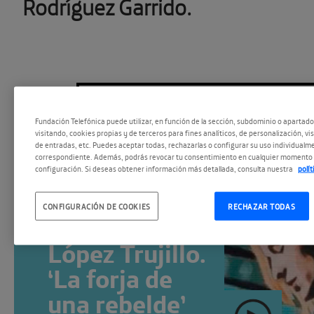
Rodríguez Garrido.
ESCÚCHALO EN #ESPACIOPO
Fundación Telefónica puede utilizar, en función de la sección, subdominio o apartad
visitando, cookies propias y de terceros para fines analíticos, de personalización, vi
de entradas, etc. Puedes aceptar todas, rechazarlas o configurar su uso individualme
correspondiente. Además, podrás revocar tu consentimiento en cualquier momento 
configuración. Si deseas obtener información más detallada, consulta nuestra
polí
Lorenzo Silva
CONFIGURACIÓN DE COOKIES
RECHAZAR TODAS
y Noemí
López Trujillo.
‘La forja de
una rebelde’