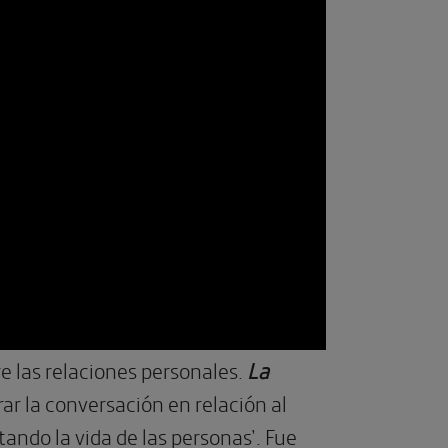
e las relaciones personales.
La
rar la conversación en relación al
do la vida de las personas’. Fue