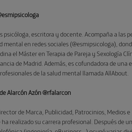
@esmipsicologa
s psicóloga, escritora y docente. Acompaña a las p
ud mental en redes sociales (@esmipsicologa), don
dina el Máster en Terapia de Pareja y Sexología Clí
tancia de Madrid. Además, es cofundadora de una 
rofesionales de la salud mental llamada AllAbout.
de Alarcón Azón @rfalarcon
ector de Marca, Publicidad, Patrocinios, Medios e 
 ha realizado su carrera profesional. Después de 
lefónica (ingeniería, eBusiness…) ocupó varias div