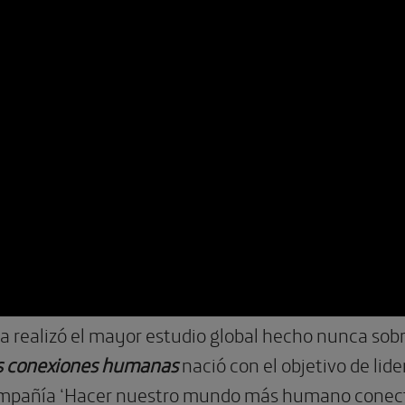
a realizó el mayor estudio global hecho nunca sobr
as conexiones humanas
nació con el objetivo de lide
ompañía ‘Hacer nuestro mundo más humano conectan