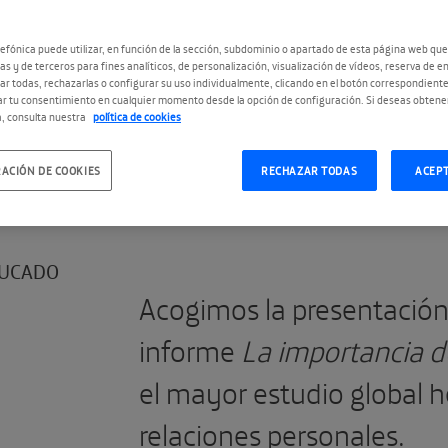
efónica puede utilizar, en función de la sección, subdominio o apartado de esta página web que
as y de terceros para fines analíticos, de personalización, visualización de vídeos, reserva de en
r todas, rechazarlas o configurar su uso individualmente, clicando en el botón correspondient
r tu consentimiento en cualquier momento desde la opción de configuración. Si deseas obtene
, consulta nuestra
política de cookies
#MejorConectados
ACIÓN DE COOKIES
RECHAZAR TODAS
ACEP
UCADO
Acogimos la presentación
informe
La importancia 
el mayor estudio global 
relaciones personales.