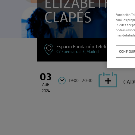
ELIZABETH
CLAPÉS
Fundación Tel
cookies propi
Puedes acepta
podrás revoca
más detallada
Espacio Fundación Telefónica
C/ Fuencarral, 3, Madrid
CONFIGUR
03
19:00 - 20:30
CAD
ABR
2024