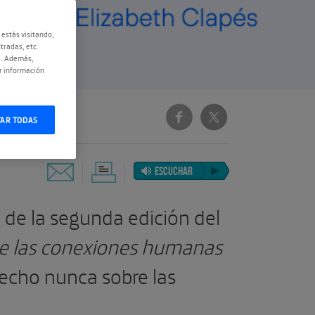
 estás visitando,
tradas, etc.
e. Además,
r información
TAR TODAS
ESCUCHAR
 de la segunda edición del
de las conexiones humanas
hecho nunca sobre las