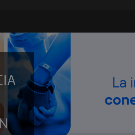
CIA
ON