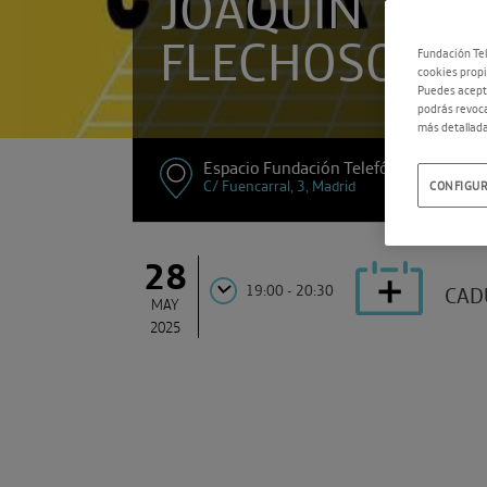
JOAQUÍN
FLECHOSO
Fundación Tel
cookies propi
Puedes acepta
podrás revoca
más detallada
Espacio Fundación Telefónica
C/ Fuencarral, 3, Madrid
CONFIGUR
28
19:00 - 20:30
CAD
MAY
2025