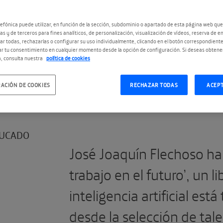
efónica puede utilizar, en función de la sección, subdominio o apartado de esta página web que
as y de terceros para fines analíticos, de personalización, visualización de vídeos, reserva de en
r todas, rechazarlas o configurar su uso individualmente, clicando en el botón correspondient
r tu consentimiento en cualquier momento desde la opción de configuración. Si deseas obtene
, consulta nuestra
política de cookies
#IAyTrabajoFuturo
ACIÓN DE COOKIES
RECHAZAR TODAS
ACEP
UCADO
José Joaquín Flechoso ha 
trabajo en el futuro’, un l
inteligencia artificial es
desde la selección de tal