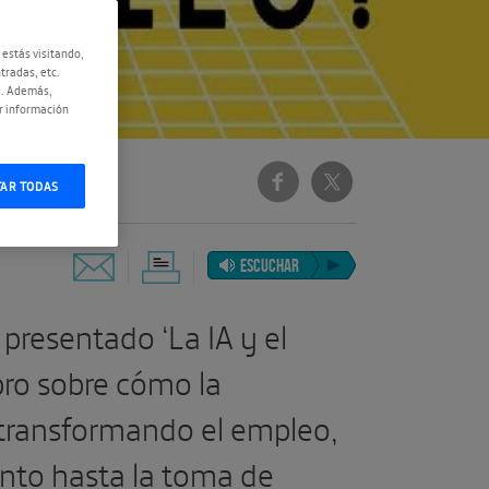
 estás visitando,
tradas, etc.
e. Además,
r información
TAR TODAS
ESCUCHAR
presentado ‘La IA y el
ibro sobre cómo la
tá transformando el empleo,
ento hasta la toma de