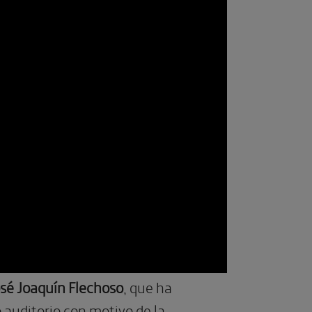
sé Joaquín Flechoso
, que ha
 auditorio con motivo de la