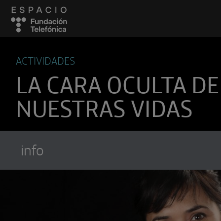
ACTIVIDADES
LA CARA OCULTA DE
NUESTRAS VIDAS
info
Suscríbete a
Encuentros Fundación Tel
Utiliza cualquiera de tus clietes favori
recibir los nuevos episodios al instante