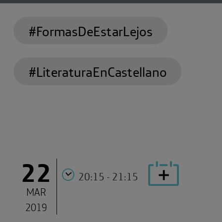
#FormasDeEstarLejos
#LiteraturaEnCastellano
22
20:15 - 21:15
MAR
2019