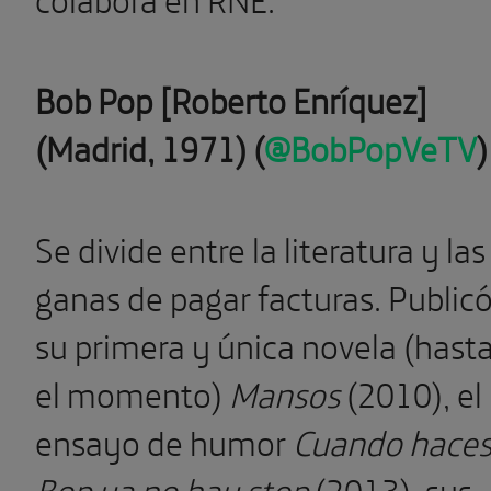
Bob Pop [Roberto Enríquez]
(Madrid, 1971) (
@BobPopVeTV
)
Se divide entre la literatura y las
ganas de pagar facturas. Public
su primera y única novela (hast
el momento)
Mansos
(2010), el
ensayo de humor
Cuando hace
Bop ya no hay stop
(2013), sus