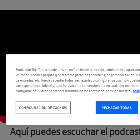
Fundación Telefónica puede utilizar, en función de la sección, subdominio o apartad
visitando, cookies propias y de terceros para fines analíticos, de personalización, vi
de entradas, etc. Puedes aceptar todas, rechazarlas o configurar su uso individualme
correspondiente. Además, podrás revocar tu consentimiento en cualquier momento 
configuración. Si deseas obtener información más detallada, consulta nuestra
polí
CONFIGURACIÓN DE COOKIES
RECHAZAR TODAS
Aquí puedes escuchar el podcas