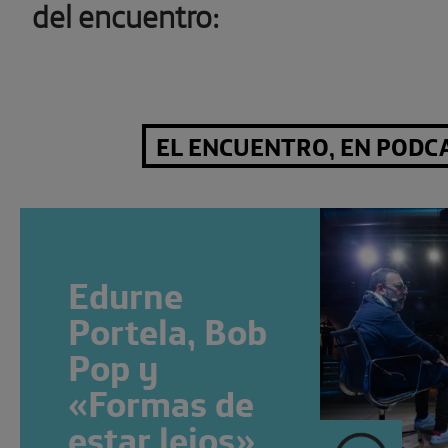
del encuentro:
EL ENCUENTRO, EN PODC
Edurne
Portela, Bob
Pop y
«Formas de
estar lejos»