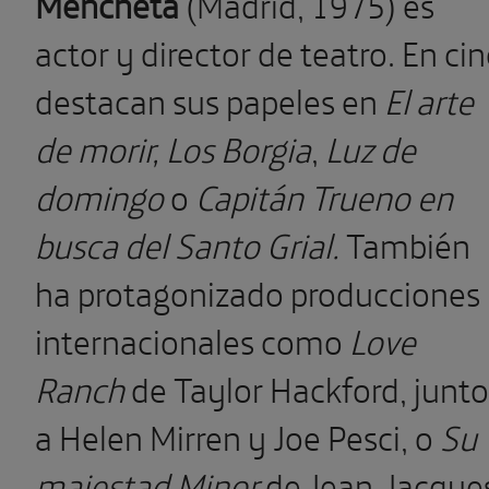
Mencheta
(Madrid, 1975) es
actor y director de teatro. En ci
destacan sus papeles en
El arte
de morir,
Los Borgia
,
Luz de
domingo
o
Capitán Trueno en
busca del Santo Grial.
También
ha protagonizado producciones
internacionales como
Love
Ranch
de Taylor Hackford, junto
a Helen Mirren y Joe Pesci, o
Su
majestad Minor
de Jean-Jacque