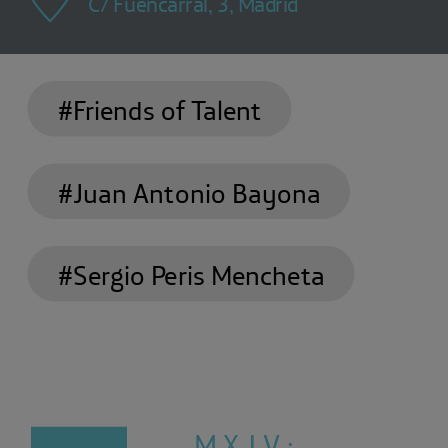
C/ Fuencarral, 3, Madrid
#Friends of Talent
#Juan Antonio Bayona
#Sergio Peris Mencheta
M X J V :