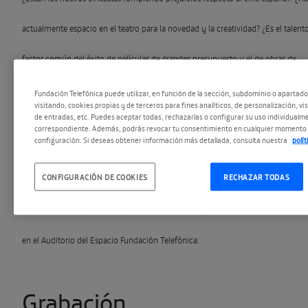
actualmente espacio en el teatro para la novedad y la creatividad? ¿Es el talento
factor común del éxito de películas de grandes presupuesto y el de obras de
teatro de presupuesto más limitado? ¿Qué retos tienen los jóvenes directores y
Fundación Telefónica puede utilizar, en función de la sección, subdominio o apartad
visitando, cookies propias y de terceros para fines analíticos, de personalización, vi
de entradas, etc. Puedes aceptar todas, rechazarlas o configurar su uso individualme
actores en España? Éstas y otras cuestiones fueron comentadas por el director
correspondiente. Además, podrás revocar tu consentimiento en cualquier momento 
configuración. Si deseas obtener información más detallada, consulta nuestra
polí
Juan Antonio Bayona (@
FilmBayona
) (
El orfanato
,
Lo imposible
) y el actor (
Isa
CONFIGURACIÓN DE COOKIES
RECHAZAR TODAS
serie de TVE) y dramaturgo (
La Tempestad
) Sergio Peris Mencheta
(@
PerisMencheta
) en el coloquio Friends of Talent que celebramos el 5 de febr
en el Auditorio del Espacio Fundación Telefónica.
Grabación