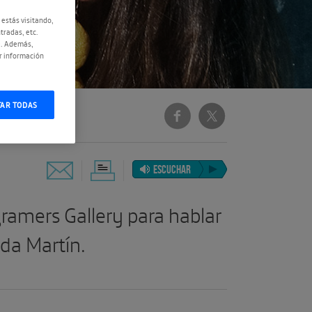
 estás visitando,
tradas, etc.
e. Además,
r información
TAR TODAS
ESCUCHAR
ramers Gallery para hablar
da Martín.