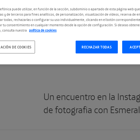
S
efónica puede utilizar, en función de la sección, subdominio o apartado de esta página web que
as y de terceros para fines analíticos, de personalización, visualización de vídeos, reserva de en
r todas, rechazarlas o configurar su uso individualmente, clicando en el botón correspondient
r tu consentimiento en cualquier momento desde la opción de configuración. Si deseas obtene
, consulta nuestra
política de cookies
ACIÓN DE COOKIES
RECHAZAR TODAS
ACEP
#Instameet
Un encuentro en la Instag
de fotografia con Esmeral