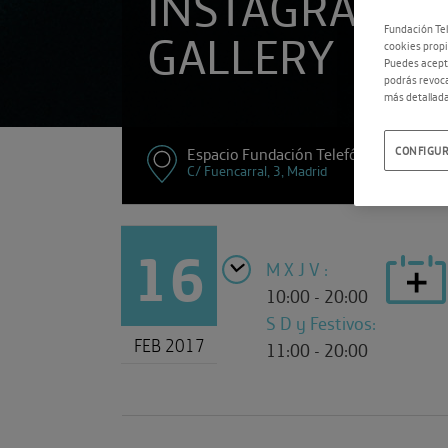
INSTAGRAMER
GALLERY
Fundación Tel
cookies propi
Puedes acepta
podrás revoca
más detallada
Espacio Fundación Telefónica
CONFIGUR
C/ Fuencarral, 3, Madrid
16
M X J V :
10:00 - 20:00
S D y Festivos:
FEB 2017
11:00 - 20:00