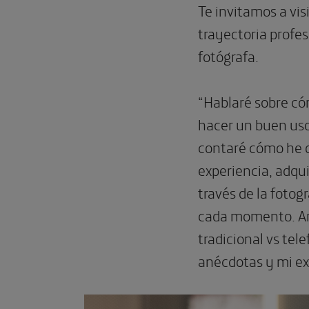
Te invitamos a vis
trayectoria profe
fotógrafa.
“Hablaré sobre có
hacer un buen uso
contaré cómo he d
experiencia, adqu
través de la fotog
cada momento. Ana
tradicional vs tel
anécdotas y mi exp