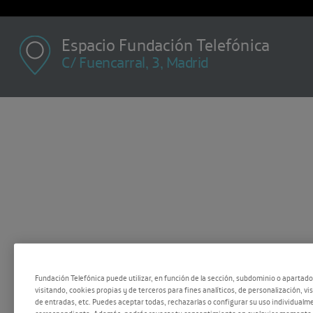
Espacio Fundación Telefónica
C/ Fuencarral, 3, Madrid
M X J V :
11
Fundación Telefónica puede utilizar, en función de la sección, subdominio o apartad
visitando, cookies propias y de terceros para fines analíticos, de personalización, vi
10:00 - 20:00
de entradas, etc. Puedes aceptar todas, rechazarlas o configurar su uso individualme
correspondiente. Además, podrás revocar tu consentimiento en cualquier momento 