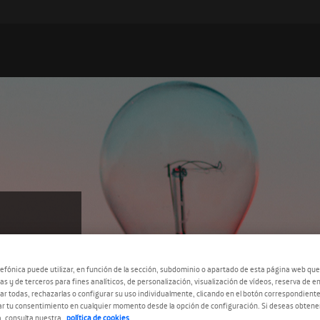
efónica puede utilizar, en función de la sección, subdominio o apartado de esta página web que
as y de terceros para fines analíticos, de personalización, visualización de vídeos, reserva de en
r todas, rechazarlas o configurar su uso individualmente, clicando en el botón correspondient
r tu consentimiento en cualquier momento desde la opción de configuración. Si deseas obtene
, consulta nuestra
política de cookies