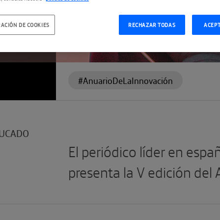
A
ACIÓN DE COOKIES
RECHAZAR TODAS
ACEP
#AnuarioDeLaInnovación
UCADO
El periódico líder en espa
presenta la V edición del 