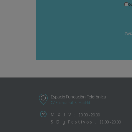
Co
INF
Espacio Fundación Telefónica
C/ Fuencarral, 3, Madrid
M X J V :
10:00 - 20:00
S D y Festivos :
11:00 - 20:00