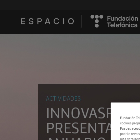
ACTIVIDADES
INNOVASPAIN
Fundación Tel
PRESENTA SU
cookies propi
Puedes acepta
podrás revoca
más detallada