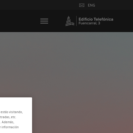
ENG
 estás visitando,
tradas, etc.
e. Además,
r información