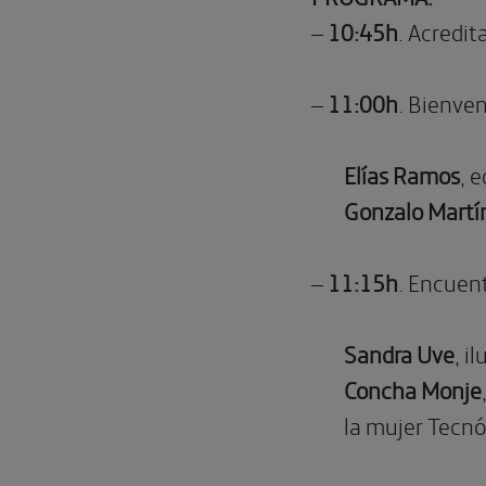
–
10:45h
. Acredit
–
11:00h
. Bienven
Elías Ramos
, 
Gonzalo Martín
–
11:15h
. Encuen
Sandra Uve
, i
Concha Monje
la mujer Tecnó