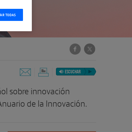
TAR TODAS
ESCUCHAR
ñol sobre innovación
Anuario de la Innovación.