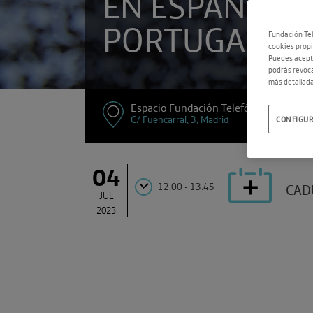
EN ESPAÑA Y
PORTUGAL
Fundación Tel
cookies propi
Puedes acepta
podrás revoca
más detallada
Espacio Fundación Telefónica
C/ Fuencarral, 3, Madrid
CONFIGUR
04
12:00 - 13:45
CAD
JUL
2023