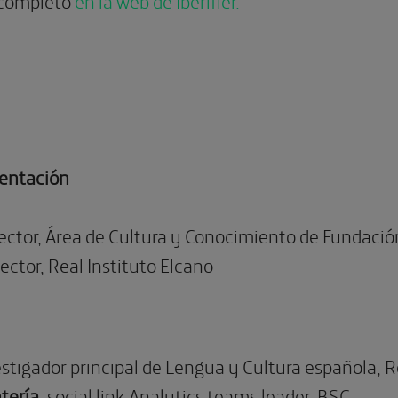
 completo
en la web de Iberifier.
sentación
irector, Área de Cultura y Conocimiento de Fundació
irector, Real Instituto Elcano
estigador principal de Lengua y Cultura española, R
tería
, social link Analytics teams leader, BSC