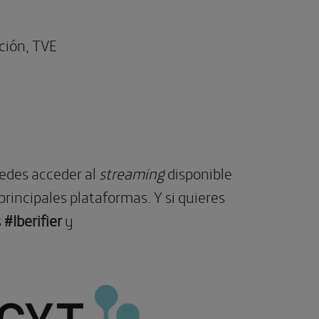
ición, TVE
uedes acceder al
streaming
disponible
principales plataformas. Y si quieres
s
#Iberifier
y