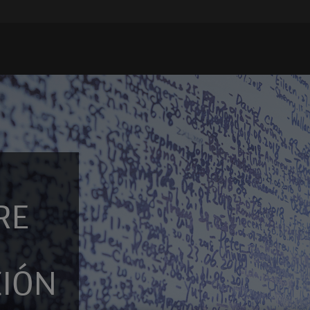
RE
IÓN