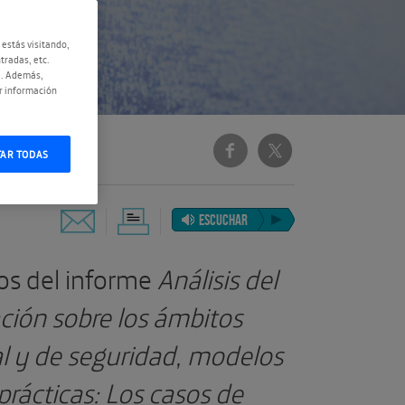
 estás visitando,
tradas, etc.
e. Además,
r información
TAR TODAS
ESCUCHAR
os del informe
Análisis del
ción sobre los ámbitos
al y de seguridad, modelos
rácticas: Los casos de