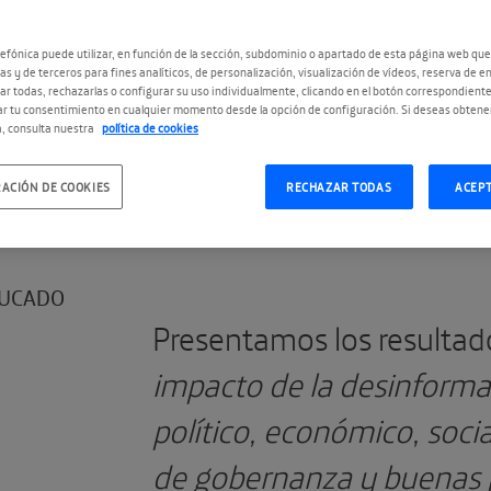
efónica puede utilizar, en función de la sección, subdominio o apartado de esta página web que
as y de terceros para fines analíticos, de personalización, visualización de vídeos, reserva de en
r todas, rechazarlas o configurar su uso individualmente, clicando en el botón correspondient
r tu consentimiento en cualquier momento desde la opción de configuración. Si deseas obtene
, consulta nuestra
política de cookies
ACIÓN DE COOKIES
RECHAZAR TODAS
ACEP
UCADO
Presentamos los resultad
impacto de la desinforma
político, económico, soci
de gobernanza y buenas p