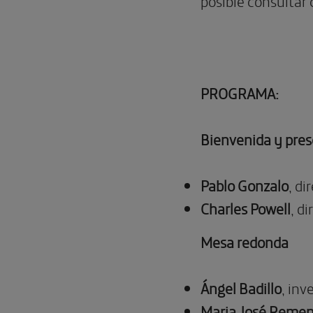
posible consultar
PROGRAMA:
Bienvenida y pre
Pablo Gonzalo
, d
Charles Powell
, d
Mesa redonda
Ángel Badillo
, inv
Maria José Remen