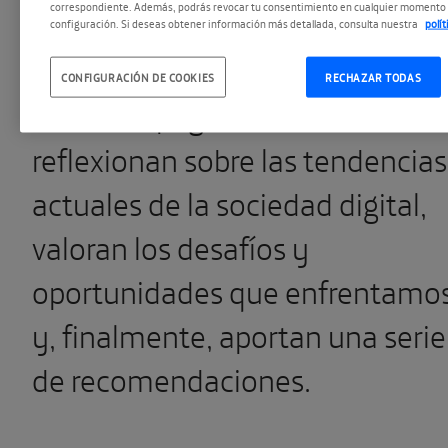
correspondiente. Además, podrás revocar tu consentimiento en cualquier momento 
participación de los jóvenes en e
configuración. Si deseas obtener información más detallada, consulta nuestra
polí
Año Europeo de la Juventud
.
CONFIGURACIÓN DE COOKIES
RECHAZAR TODAS
Entre sus páginas, los autores
reflexionan sobre las tendencias
actuales de la sociedad digital,
valoran los desafíos y
oportunidades que enfrentamo
y, finalmente, aportan una serie
de recomendaciones.