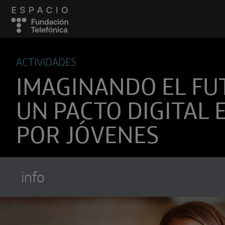
ACTIVIDADES
IMAGINANDO EL FU
UN PACTO DIGITAL 
POR JÓVENES
info
Suscríbete a
Encuentros Fundación Tel
Utiliza cualquiera de tus clietes favori
recibir los nuevos episodios al instante