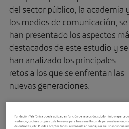
del sector público, la academia 
los medios de comunicación, se
han presentado los aspectos m
destacados de este estudio y se
han analizado los principales
retos a los que se enfrentan las
nuevas generaciones.
Este informe busca impulsar un
Fundación Telefónica puede utilizar, en función de la sección, subdominio o apartad
espacio de debate, análisis y
visitando, cookies propias y de terceros para fines analíticos, de personalización, vi
de entradas, etc. Puedes aceptar todas, rechazarlas o configurar su uso individualme