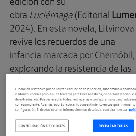
edición con su
obra
Luciérnaga
(Editorial
Lume
2024). En esta novela, Litvinova
revive los recuerdos de una
infancia marcada por Chernóbil,
explorando la resistencia de las
mujeres ante la guerra, la
Fundación Telefónica puede utilizar, en función de la sección, subdominio o apartad
disolución de la URSS y la
visitando, cookies propias y de terceros para fines analíticos, de personalización, vi
de entradas, etc. Puedes aceptar todas, rechazarlas o configurar su uso individualme
emigración. La escritora estuvo
correspondiente. Además, podrás revocar tu consentimiento en cualquier momento 
configuración. Si deseas obtener información más detallada, consulta nuestra
polí
acompañada por
Ángeles
CONFIGURACIÓN DE COOKIES
RECHAZAR TODAS
González-Sinde
y
Mario Obrero
.