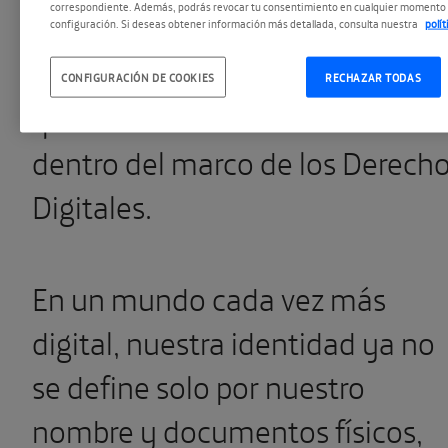
correspondiente. Además, podrás revocar tu consentimiento en cualquier momento 
expertos internacionales
configuración. Si deseas obtener información más detallada, consulta nuestra
polí
debatirán los distintos aspectos
CONFIGURACIÓN DE COOKIES
RECHAZAR TODAS
que afectan a la ciudadanía
dentro del marco de los Derech
Digitales.
En un mundo cada vez más
digital, nuestra identidad ya no
se define solo por nuestro
nombre y documentos físicos,