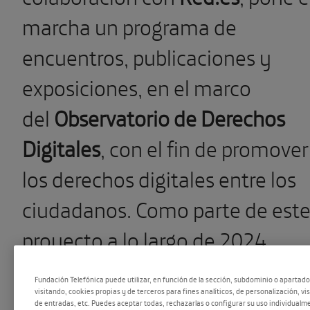
marcha un programa de
encuentros, publicaciones y
exposiciones, en el marco
del
Observatorio de Derechos
Digitales
,
con el fin de promover
los derechos digitales entre los
ciudadanos. Como parte de est
proyecto a lo largo de 2024,
2025 y 2026, acogeremos una
Fundación Telefónica puede utilizar, en función de la sección, subdominio o apartad
serie de encuentros donde
visitando, cookies propias y de terceros para fines analíticos, de personalización, vi
de entradas, etc. Puedes aceptar todas, rechazarlas o configurar su uso individualme