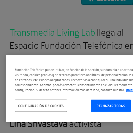
Transmedia Living Lab
llega al
Espacio Fundación Telefónica e
su tercera y última jornada de la
mano de ponentes de la talla de
Fundación Telefónica puede utilizar, en función de la sección, subdominio o apartad
visitando, cookies propias y de terceros para fines analíticos, de personalización, vi
de entradas, etc. Puedes aceptar todas, rechazarlas o configurar su uso individualme
Henry Jenkins
, Decano de
correspondiente. Además, podrás revocar tu consentimiento en cualquier momento 
configuración. Si deseas obtener información más detallada, consulta nuestra
polí
Comunicación, Periodismo y
CONFIGURACIÓN DE COOKIES
RECHAZAR TODAS
Artes Cinematográficas en USC,
Lina Srivastava
activista