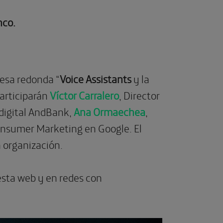
nco.
mesa redonda “
Voice Assistants
y la
articiparán
Víctor Carralero
, Director
 digital AndBank,
Ana Ormaechea
,
onsumer Marketing en Google. El
a organización.
esta web y en redes con