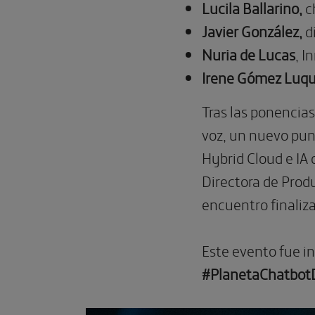
Lucila Ballarino,
c
Javier González,
d
Nuria de Lucas
, 
Irene Gómez Luq
Tras las ponencia
voz, un nuevo pun
Hybrid Cloud e IA
Directora de Prod
encuentro finaliz
Este evento fue i
#PlanetaChatbot