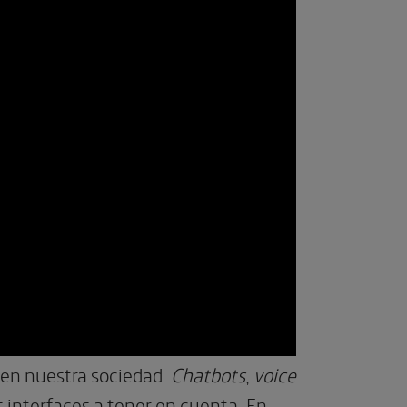
 en nuestra sociedad.
Chatbots
,
voice
 interfaces a tener en cuenta. En