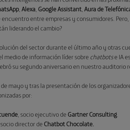
atsApp
,
Alexa
,
Google Assistant
,
Aura de Telefónic
e encuentro entre empresas y consumidores. Pero,
án liderando el cambio?
volución del sector durante el último año y otras c
 el medio de información líder sobre
chatbots
e IA e
ebró su segundo aniversario en nuestro auditorio r
de mayo y tras la presentación de los organizadore
nizadas por:
rcuende
, socio ejecutivo de
Gartner Consulting
.
, socio director de
Chatbot Chocolate.