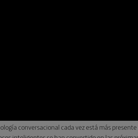
cnología conversacional cada vez está más presente
oces inteligentes se han convertido en las próximas