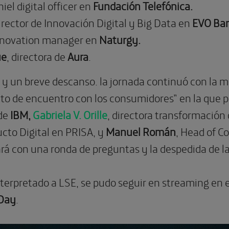
hiel digital officer en
Fundación Telefónica.
irector de Innovación Digital y Big Data en
EVO Ba
Innovation manager en
Naturgy.
ue
, directora de
Aura
.
s y un breve descanso. la jornada continuó con la 
to de encuentro con los consumidores” en la que p
 de
IBM,
Gabriela V. Orille
, directora transformación
ucto Digital en PRISA, y
Manuel Román
, Head of C
ará con una ronda de preguntas y la despedida de l
nterpretado a LSE, se pudo seguir en streaming en 
Day
.