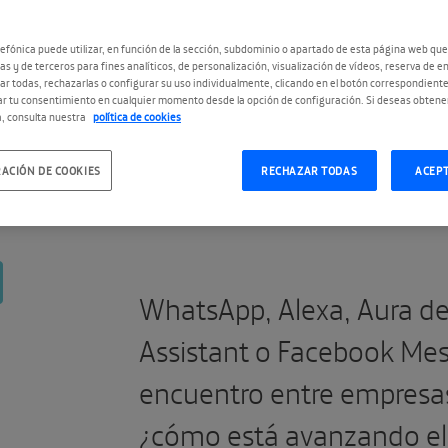
CIÓN
ONAL
efónica puede utilizar, en función de la sección, subdominio o apartado de esta página web que
as y de terceros para fines analíticos, de personalización, visualización de vídeos, reserva de en
r todas, rechazarlas o configurar su uso individualmente, clicando en el botón correspondient
r tu consentimiento en cualquier momento desde la opción de configuración. Si deseas obtene
, consulta nuestra
política de cookies
#PlanetaChatbotDay
ACIÓN DE COOKIES
RECHAZAR TODAS
ACEP
WhatsApp, Alexa, Aura de
Assistant o Facebook Mes
encuentro entre empresas
¿cómo está avanzando el