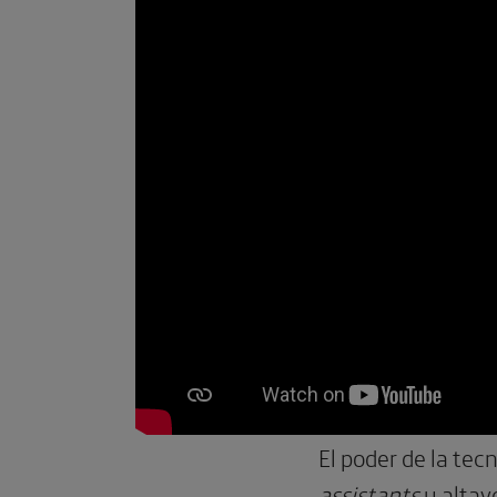
El poder de la te
assistants
y altav