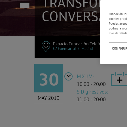
TRANSFORMA
CONVERSACI
Fundación Tel
cookies propi
Puedes acepta
podrás revoca
más detallada
Espacio Fundación Telefónica
C/ Fuencarral, 3, Madrid
CONFIGUR
30
M X J V :
10:00 - 20:00
S D y Festivos:
MAY 2019
11:00 - 20:00