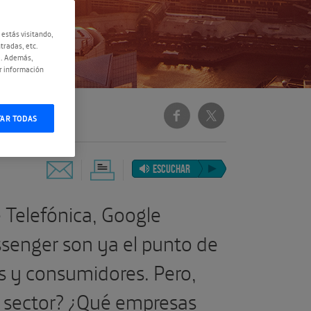
 estás visitando,
tradas, etc.
e. Además,
r información
TAR TODAS
ESCUCHAR
 Telefónica, Google
senger son ya el punto de
 y consumidores. Pero,
 sector? ¿Qué empresas