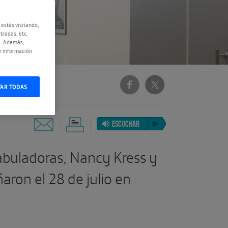
 estás visitando,
tradas, etc.
e. Además,
r información
TAR TODAS
ESCUCHAR
abuladoras, Nancy Kress y
ron el 28 de julio en