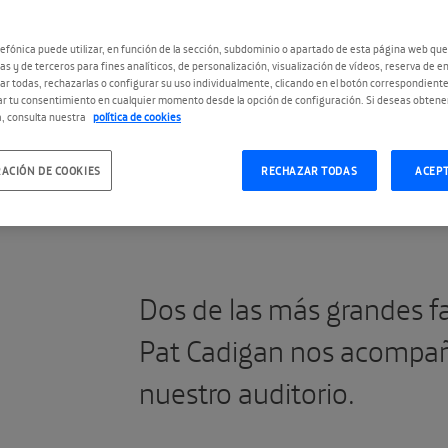
efónica puede utilizar, en función de la sección, subdominio o apartado de esta página web que
as y de terceros para fines analíticos, de personalización, visualización de vídeos, reserva de en
r todas, rechazarlas o configurar su uso individualmente, clicando en el botón correspondient
r tu consentimiento en cualquier momento desde la opción de configuración. Si deseas obtene
, consulta nuestra
política de cookies
ACIÓN DE COOKIES
RECHAZAR TODAS
ACEP
Dos de las más grandes f
Pat Cadigan nos acompaña
nuestro auditorio.