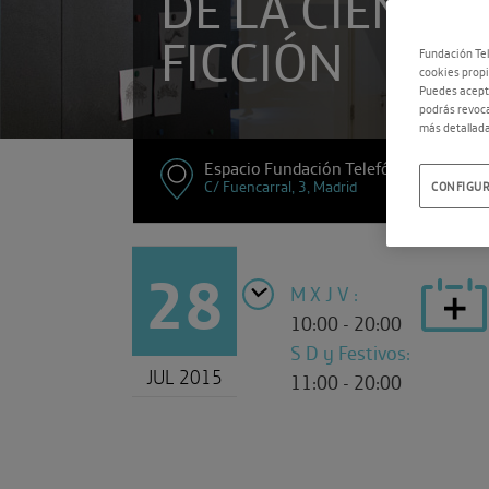
DE LA CIENCIA
FICCIÓN
Fundación Tel
cookies propi
Puedes acepta
podrás revoca
más detallada
Espacio Fundación Telefónica
C/ Fuencarral, 3, Madrid
CONFIGUR
28
M X J V :
10:00 - 20:00
S D y Festivos:
JUL 2015
11:00 - 20:00