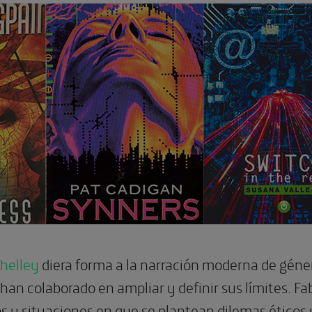
helley
diera forma a la narración moderna de géner
han colaborado en ampliar y definir sus límites. F
y situaciones en que se plantean dilemas éticos y 