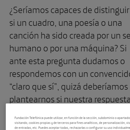
¿Seríamos capaces de distinguir
si un cuadro, una poesía o una
canción ha sido creada por un se
humano o por una máquina? Si
ante esta pregunta dudamos o
respondemos con un convencid
“claro que sí”, quizá deberíamos
plantearnos si nuestra respuest
seguirá siendo la misma dentro
Fundación Telefónica puede utilizar, en función de la sección, subdominio o apartad
de diez años. La creatividad
visitando, cookies propias y de terceros para fines analíticos, de personalización, vi
de entradas, etc. Puedes aceptar todas, rechazarlas o configurar su uso individualme