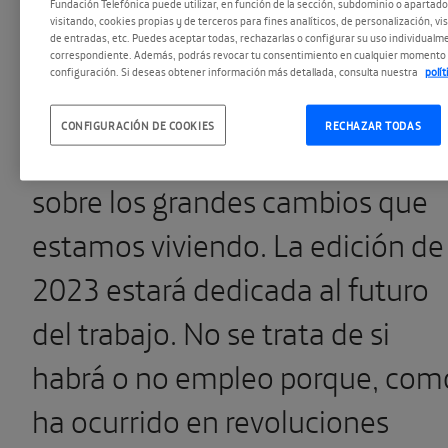
Fundación Telefónica puede utilizar, en función de la sección, subdominio o apartad
visitando, cookies propias y de terceros para fines analíticos, de personalización, vi
de entradas, etc. Puedes aceptar todas, rechazarlas o configurar su uso individualme
correspondiente. Además, podrás revocar tu consentimiento en cualquier momento 
configuración. Si deseas obtener información más detallada, consulta nuestra
polí
Presentamos una
nueva edición
CONFIGURACIÓN DE COOKIES
RECHAZAR TODAS
del Foro TELOS
para reflexionar
sobre los grandes cambios que
estamos viviendo. La edición de
2023 estará dedicada al futuro
del trabajo. No se trata de si
habrá o no empleo porque, com
ha ocurrido en revoluciones