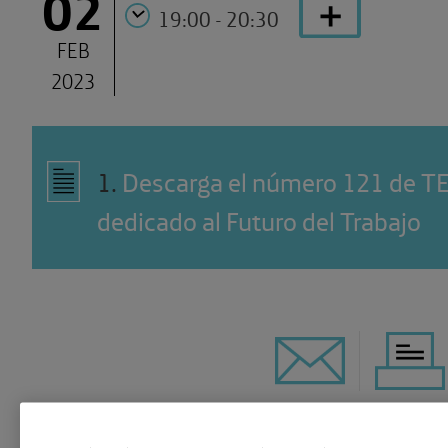
02
19:00 - 20:30
FEB
2023
1
.
Descarga el número 121 de T
dedicado al Futuro del Trabajo
ESCUCHAR