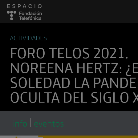
ACTIVIDADES
FORO TELOS 2021.
NOREENA HERTZ: ¿E
SOLEDAD LA PANDE
OCULTA DEL SIGLO X
Suscríbete a
Encuentros Fundación Tel
info
eventos
Utiliza cualquiera de tus clietes favori
recibir los nuevos episodios al instante