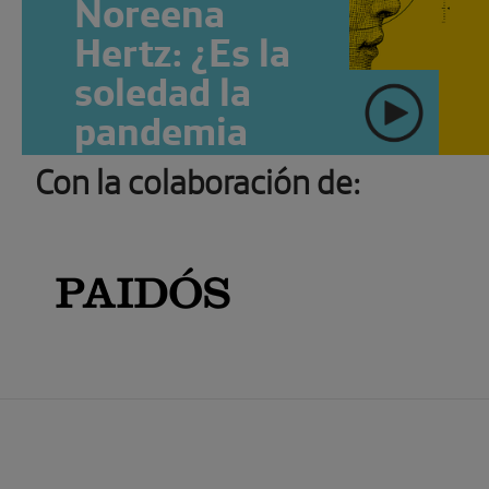
Noreena
Hertz: ¿Es la
soledad la
pandemia
oculta del
Con la colaboración de:
" >
siglo XXI?
SUSCRÍBETE
Ver más