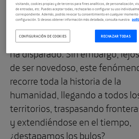
visitando, cookies propias y de terceros para fines analíticos, de personalización, vi
Con el despliegue de informaci
de entradas, etc. Puedes aceptar todas, rechazarlas o configurar su uso individualme
correspondiente. Además, podrás revocar tu consentimiento en cualquier momento 
configuración. Si deseas obtener información más detallada, consulta nuestra
polí
propiciado por las redes sociales
y medios digitales, su alcance s
CONFIGURACIÓN DE COOKIES
RECHAZAR TODAS
ha disparado. Sin embargo, lejo
de ser novedoso, este fenómen
recorre toda la historia de la
humanidad, llegando a todos lo
territorios, traspasando frontera
y extendiéndose en el tiempo,
¿destapamos los bulos?