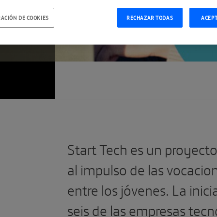
ACIÓN DE COOKIES
RECHAZAR TODAS
ACEP
Start Tech es un proyecto
al impulso de las vocacio
entre los jóvenes. La inic
seis de las empresas tec