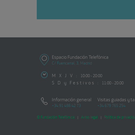
Espacio Fundación Telefónica
C/ Fuencarral, 3, Madrid
M X J V :
10:00 - 20:00
S D y Festivos :
11:00 - 20:00
Información general
Visitas guiadas y ta
+34 91 498 42 73
+34 679 765 254
© Fundación Telefónica
Aviso legal
Política de privacid
|
|