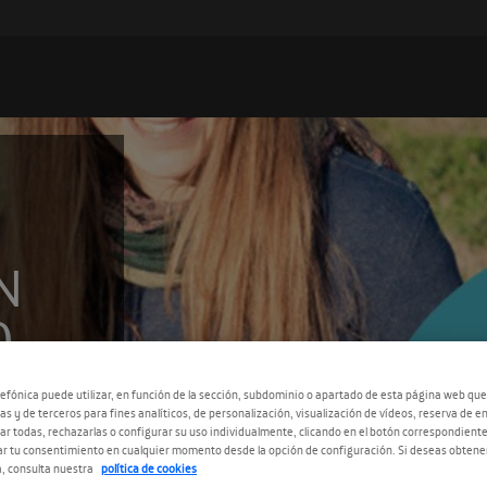
N
O
efónica puede utilizar, en función de la sección, subdominio o apartado de esta página web que
as y de terceros para fines analíticos, de personalización, visualización de vídeos, reserva de en
r todas, rechazarlas o configurar su uso individualmente, clicando en el botón correspondient
r tu consentimiento en cualquier momento desde la opción de configuración. Si deseas obtene
, consulta nuestra
política de cookies