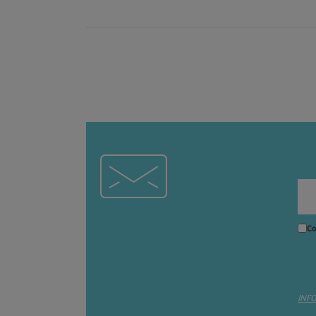
Co
INF