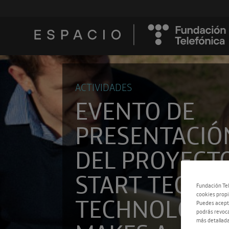
ACTIVIDADES
EVENTO DE
PRESENTACIÓ
DEL PROYECT
START TECH –
Fundación Tel
TECHNOLOGY
cookies propi
Puedes acepta
podrás revoca
más detallada