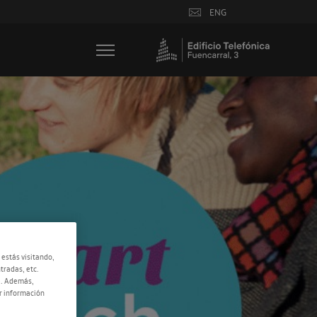
ENG
 estás visitando,
tradas, etc.
e. Además,
r información