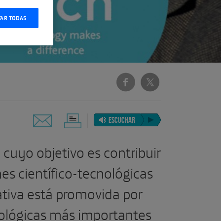
TAR TODAS
ESCUCHAR
 cuyo objetivo es contribuir
nes científico-tecnológicas
iativa está promovida por
nológicas más importantes