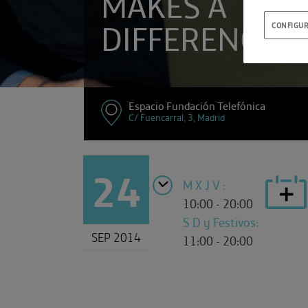
MAKES A
DIFFERENCE
CONFIGUR
Espacio Fundación Telefónica
C/ Fuencarral, 3, Madrid
24
M X J V :
10:00 - 20:00
S D y Festivos:
SEP 2014
11:00 - 20:00