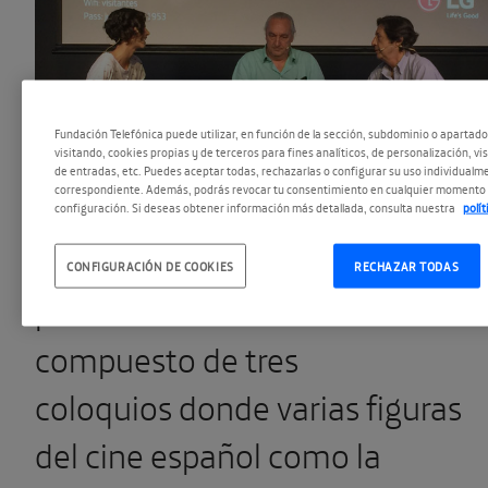
Fundación Telefónica puede utilizar, en función de la sección, subdominio o apartad
visitando, cookies propias y de terceros para fines analíticos, de personalización, vi
de entradas, etc. Puedes aceptar todas, rechazarlas o configurar su uso individualme
correspondiente. Además, podrás revocar tu consentimiento en cualquier momento 
configuración. Si deseas obtener información más detallada, consulta nuestra
polí
LG
y
Fundación Telefónica
CONFIGURACIÓN DE COOKIES
RECHAZAR TODAS
presentan este nuevo ciclo
compuesto de tres
coloquios donde varias figuras
del cine español como la