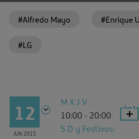
#Alfredo Mayo
#Enrique U
#LG
M X J V :
12
10:00 - 20:00
S D y Festivos:
JUN 2015