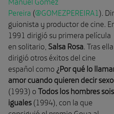
Manuel Gómez
Pereira
(
@
GOMEZPEREIRA1
). Di
guionista y productor de cine. E
1991 dirigió su primera película
en solitario,
Salsa Rosa
. Tras ella
dirigió otros éxitos del cine
español como
¿Por qué lo llama
amor cuando quieren decir sexo
(1993) o
Todos los hombres sois
iguales
(1994), con la que
consiguió el premio Goya al