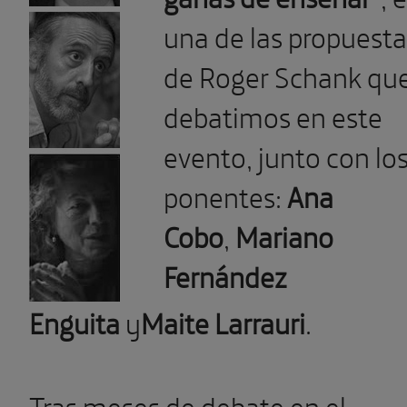
una de las propuesta
de Roger Schank qu
debatimos en este
evento, junto con lo
ponentes:
Ana
Cobo
,
Mariano
Fernández
Enguita
y
Maite Larrauri
.
Tras meses de debate en el