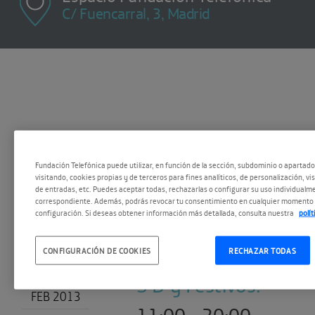
C/ Fuencarral, 3, Madrid
Fundación Telefónica puede utilizar, en función de la sección, subdominio o apartad
visitando, cookies propias y de terceros para fines analíticos, de personalización, vi
de entradas, etc. Puedes aceptar todas, rechazarlas o configurar su uso individualme
correspondiente. Además, podrás revocar tu consentimiento en cualquier momento 
configuración. Si deseas obtener información más detallada, consulta nuestra
polí
M X J V :
04
10:00 - 20:00
CONFIGURACIÓN DE COOKIES
RECHAZAR TODAS
S D y Festivos:
FEB 2013
11:00 - 20:00