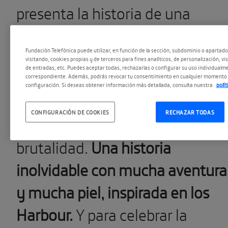
presenta la historia de una
familia, los Lighthouse, en una
Fundación Telefónica puede utilizar, en función de la sección, subdominio o apartad
Inglaterra marcada por el Brexit
visitando, cookies propias y de terceros para fines analíticos, de personalización, vi
de entradas, etc. Puedes aceptar todas, rechazarlas o configurar su uso individualme
la tensión entre quienes
correspondiente. Además, podrás revocar tu consentimiento en cualquier momento 
configuración. Si deseas obtener información más detallada, consulta nuestra
polí
ensalzaban su pasado imperial 
CONFIGURACIÓN DE COOKIES
RECHAZAR TODAS
quienes denuncian su
brutalidad.
Una historia
inolvidable con mucha aventura
y mucha piel, inspirada en los
Harbour.
Y para celebrar la