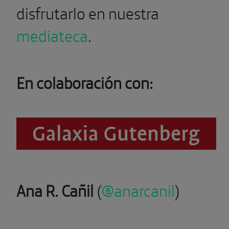
disfrutarlo en nuestra
mediateca
.
En colaboración con:
Ana R. Cañil
(
@anarcanil
)