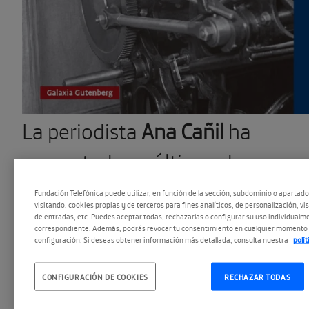
La periodista
Ana Cañil
ha
presentado su última obra,
Rescatadas del olvido
(Galaxia
Fundación Telefónica puede utilizar, en función de la sección, subdominio o apartad
visitando, cookies propias y de terceros para fines analíticos, de personalización, vi
Gutenberg), en la que habla de
de entradas, etc. Puedes aceptar todas, rechazarlas o configurar su uso individualme
correspondiente. Además, podrás revocar tu consentimiento en cualquier momento 
configuración. Si deseas obtener información más detallada, consulta nuestra
polí
mujeres que llegaron a España
en el convulso siglo XX, para
CONFIGURACIÓN DE COOKIES
RECHAZAR TODAS