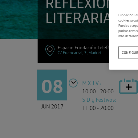
REFLEXIÓN
LITERARIA
Fundación Tel
cookies propi
Puedes acepta
podrás revoca
más detallada
Espacio Fundación Telefónica
C/ Fuencarral, 3, Madrid
CONFIGUR
08
M X J V :
10:00 - 20:00
S D y Festivos:
JUN 2017
11:00 - 20:00