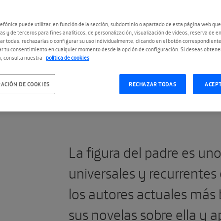
efónica puede utilizar, en función de la sección, subdominio o apartado de esta página web que
as y de terceros para fines analíticos, de personalización, visualización de vídeos, reserva de en
r todas, rechazarlas o configurar su uso individualmente, clicando en el botón correspondient
r tu consentimiento en cualquier momento desde la opción de configuración. Si deseas obtene
, consulta nuestra
política de cookies
#LiteraturaPadre
ACIÓN DE COOKIES
RECHAZAR TODAS
ACEP
La figura del padre es un
universales y recurrentes 
los autores actuales más b
sus novelas sobre ella y