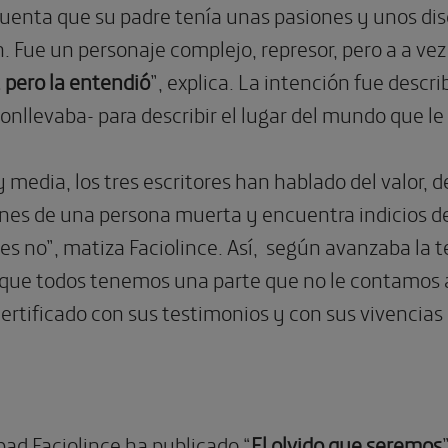
uenta que su padre tenía unas pasiones y unos di
. Fue un personaje complejo, represor, pero a a ve
 pero la entendió
”, explica. La intención fue descri
onllevaba- para describir el lugar del mundo que l
 y media, los tres escritores han hablado del valor, 
ones de una persona muerta y encuentra indicios d
es no”, matiza Faciolince. Así, según avanzaba la ter
que todos tenemos una parte que no le contamos a
certificado con sus testimonios y con sus vivencias
ad Faciolince ha publicado “
El olvido que seremos