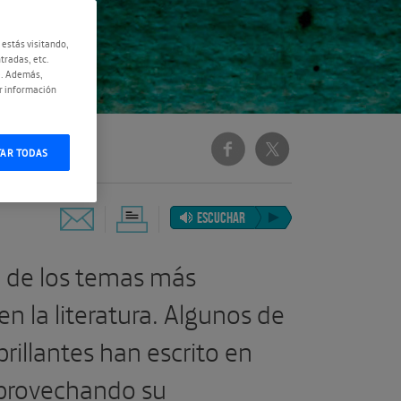
 estás visitando,
tradas, etc.
e. Además,
r información
TAR TODAS
ESCUCHAR
o de los temas más
en la literatura. Algunos de
rillantes han escrito en
 aprovechando su