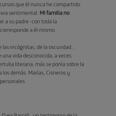
scursos que él nunca he compartido.
z era sentimental.
Mi familia no
bir a su padre -con toda la
e corresponde a él mismo.
de las incógnitas, de la oscuridad…
e una vida desconocida, a veces
tulia literaria, más se ponía sobre la
 los demás. Marías, Cisneros y
 personales.
” (Seix Barral),
un testimonio de la