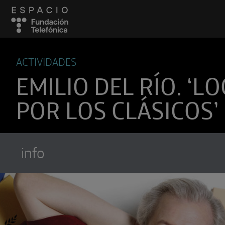
ACTIVIDADES
EMILIO DEL RÍO. ‘L
POR LOS CLÁSICOS’
info
Suscríbete a
Encuentros Fundación Tel
Utiliza cualquiera de tus clietes favori
recibir los nuevos episodios al instante