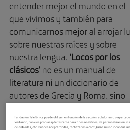
entender mejor el mundo en el
que vivimos y también para
comunicarnos mejor al arrojar l
sobre nuestras raíces y sobre
nuestra lengua.
‘Locos por los
clásicos’
no es un manual de
literatura ni un diccionario de
autores de Grecia y Roma, sino
una invitación a descubrirlos y
disfrutarlos.
Fundación Telefónica puede utilizar, en función de la sección, subdominio o apartad
visitando, cookies propias y de terceros para fines analíticos, de personalización, vi
de entradas, etc. Puedes aceptar todas, rechazarlas o configurar su uso individualme