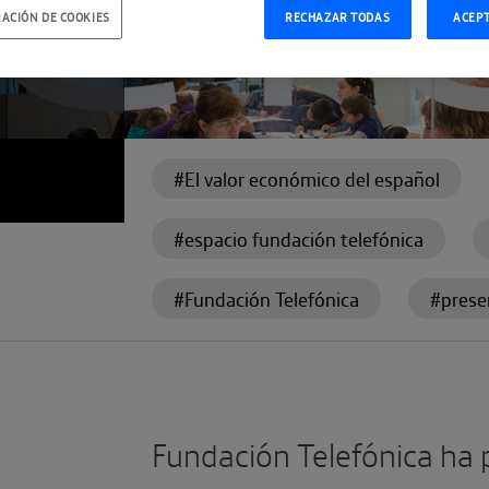
EL
ACIÓN DE COOKIES
RECHAZAR TODAS
ACEP
#El valor económico del español
#espacio fundación telefónica
#Fundación Telefónica
#prese
Fundación Telefónica ha 