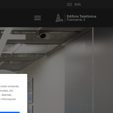
ENG
 estás visitando,
tradas, etc.
e. Además,
r información