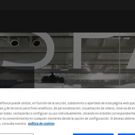
N DE
ES
efónica puede utilizar, en función de la sección, subdominio o apartado de esta página web que
as y de terceros para fines analíticos, de personalización, visualización de vídeos, reserva de en
r todas, rechazarlas o configurar su uso individualmente, clicando en el botón correspondient
r tu consentimiento en cualquier momento desde la opción de configuración. Si deseas obtene
, consulta nuestra
política de cookies