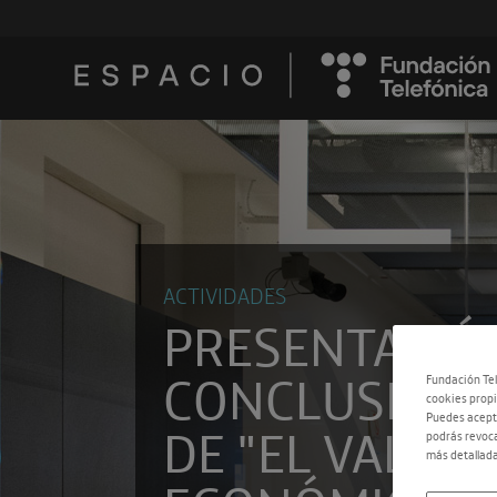
ACTIVIDADES
PRESENTACIÓ
CONCLUSION
Fundación Tel
cookies propi
Puedes acepta
DE "EL VALOR
podrás revoca
más detallada