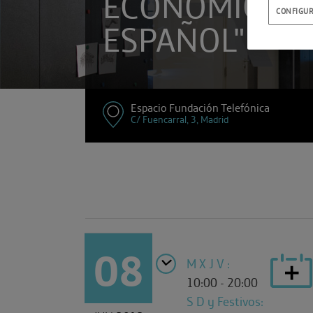
ECONÓMICO D
CONFIGUR
ESPAÑOL"
Espacio Fundación Telefónica
C/ Fuencarral, 3, Madrid
08
M X J V :
10:00 - 20:00
S D y Festivos: