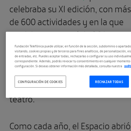
celebraba su XI edición, con más
de 600 actividades y en la que
participan un total de 194
librerías, 138 bibliotecas y 140
Fundación Telefónica puede utilizar, en función de la sección, subdominio o apartad
visitando, cookies propias y de terceros para fines analíticos, de personalización, vi
instituciones a través de
de entradas, etc. Puedes aceptar todas, rechazarlas o configurar su uso individualme
correspondiente. Además, podrás revocar tu consentimiento en cualquier momento 
configuración. Si deseas obtener información más detallada, consulta nuestra
polí
conversaciones, lecturas,
debates, talleres, música y
CONFIGURACIÓN DE COOKIES
RECHAZAR TODAS
teatro.
Como cada año, el Espacio abrió