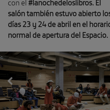
con el
#lanochedeloslibros.
El
salón también estuvo abierto lo
días 23 y 24 de abril en el horari
normal de apertura del Espacio.
Previous