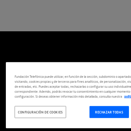
Fundación Telefónica puede utilizar, en función de la sección, subdominio o apartad
visitando, cookies propias y de terceros para fines analíticos, de personalización, vi
de entradas, etc. Puedes aceptar todas, rechazarlas o configurar su uso individualme
correspondiente. Además, podrás revocar tu consentimiento en cualquier momento 
configuración. Si deseas obtener información más detallada, consulta nuestra
polí
CONFIGURACIÓN DE COOKIES
RECHAZAR TODAS