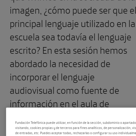
imagen, ¿cómo puede ser que e
principal lenguaje utilizado en la
escuela sea todavía el lenguaje
escrito? En esta sesión hemos
abordado la necesidad de
incorporar el lenguaje
audiovisual como fuente de
información en el aula de
manera que recuperemos para l
Fundación Telefónica puede utilizar, en función de la sección, subdominio o apartad
pedagógico los valores que la
visitando, cookies propias y de terceros para fines analíticos, de personalización, vi
de entradas, etc. Puedes aceptar todas, rechazarlas o configurar su uso individualme