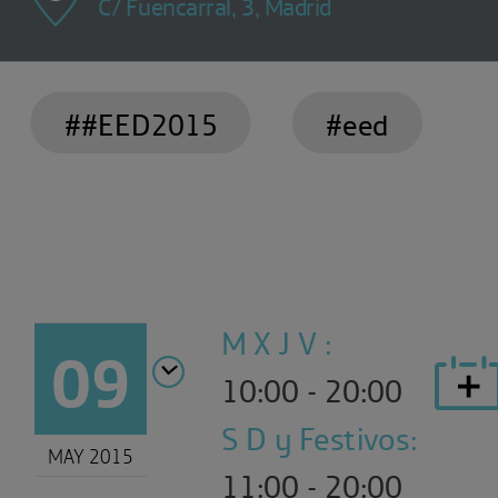
C/ Fuencarral, 3, Madrid
##EED2015
#eed
M X J V :
09
10:00 - 20:00
S D y Festivos:
MAY 2015
11:00 - 20:00