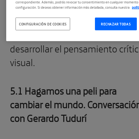
correspondiente. Además, podrás revocar tu consentimiento en cualquier momento 
industria del entretenimiento
configuración. Si deseas obtener información más detallada, consulta nuestra
polí
utiliza vinculados al placer y al
CONFIGURACIÓN DE COOKIES
RECHAZAR TODAS
ocio así como la importancia de
desarrollar el pensamiento críti
visual.
5.1 Hagamos una peli para
cambiar el mundo. Conversació
con Gerardo Tudurí