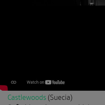
Castlewoods
(Suecia)