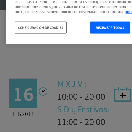
de entradas, etc. Puedes aceptar todas, rechazarlas o configurar su uso individualme
correspondiente. Además, podrás revocar tu consentimiento en cualquier momento 
configuración. Si deseas obtener información más detallada, consulta nuestra
polí
CONFIGURACIÓN DE COOKIES
RECHAZAR TODAS
M X J V :
16
10:00 - 20:00
S D y Festivos:
FEB 2013
11:00 - 20:00