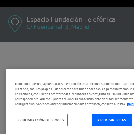
Espacio Fundación Telefónica
C/ Fuencarral, 3, Madrid
Fundación Telefónica puede utilizar, en función de la sección, subdominio o apartad
visitando, cookies propias y de terceros para fines analíticos, de personalización, vi
de entradas, etc. Puedes aceptar todas, rechazarlas o configurar su uso individualme
correspondiente. Además, podrás revocar tu consentimiento en cualquier momento 
configuración. Si deseas obtener información más detallada, consulta nuestra
polí
M X J V :
19
CONFIGURACIÓN DE COOKIES
RECHAZAR TODAS
10:00 - 20:00