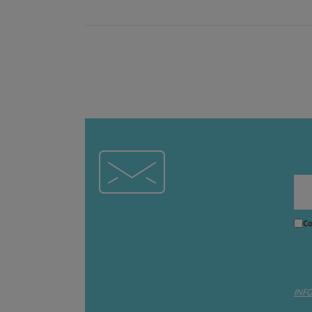
Co
INF