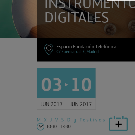
INSTRUMENT
DIGITALES
Espacio Fundación Telefónica
C/ Fuencarral, 3, Madrid
03
10
JUN 2017
JUN 2017
M X J V
S D y Festivos
10:30 - 13:30