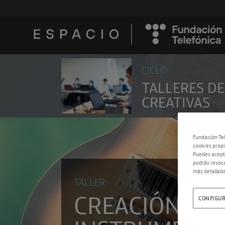
CICLO
TALLERES D
CREATIVAS
Fundación Tel
cookies propi
Puedes acepta
podrás revoca
más detallada
TALLER
CREACIÓN DE
CONFIGUR