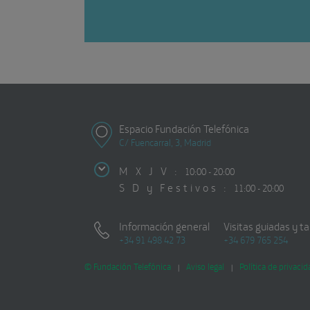
Espacio Fundación Telefónica
C/ Fuencarral, 3, Madrid
M X J V :
10:00 - 20:00
S D y Festivos :
11:00 - 20:00
Información general
Visitas guiadas y ta
+34 91 498 42 73
+34 679 765 254
© Fundación Telefónica
Aviso legal
Política de privacid
|
|