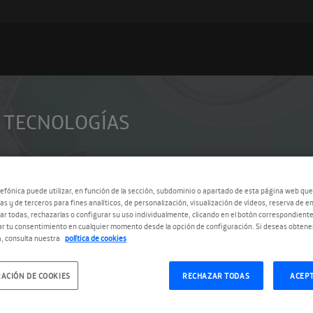
E TECNOLOGÍAS
efónica puede utilizar, en función de la sección, subdominio o apartado de esta página web que
as y de terceros para fines analíticos, de personalización, visualización de vídeos, reserva de en
r todas, rechazarlas o configurar su uso individualmente, clicando en el botón correspondient
r tu consentimiento en cualquier momento desde la opción de configuración. Si deseas obtene
, consulta nuestra
política de cookies
ACIÓN DE COOKIES
RECHAZAR TODAS
ACEP