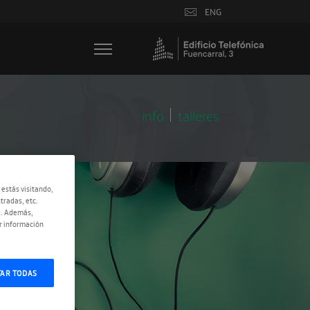
ENG
info
talleres
 estás visitando,
tradas, etc.
e. Además,
r información
TAR TODAS