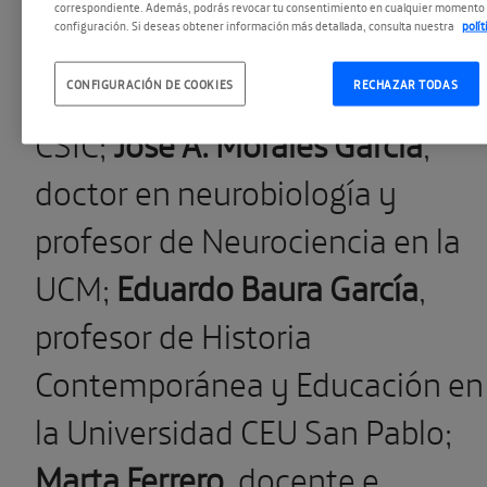
correspondiente. Además, podrás revocar tu consentimiento en cualquier momento 
configuración. Si deseas obtener información más detallada, consulta nuestra
polí
Val
, química, viróloga e
inmunóloga e investigadora en 
CONFIGURACIÓN DE COOKIES
RECHAZAR TODAS
CSIC;
José A. Morales García
,
doctor en neurobiología y
profesor de Neurociencia en la
UCM;
Eduardo Baura García
,
profesor de Historia
Contemporánea y Educación en
la Universidad CEU San Pablo;
Marta Ferrero
, docente e