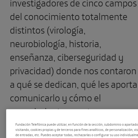
investigadores de cinco campos
del conocimiento totalmente
distintos (virología,
neurobiología, historia,
enseñanza, ciberseguridad y
privacidad) donde nos contaron
a qué se dedican, qué les aporta
comunicarlo y cómo el
conocimiento que generan
puede contribuir a un mundo
Fundación Telefónica puede utilizar, en función de la sección, subdominio o apartad
visitando, cookies propias y de terceros para fines analíticos, de personalización, vi
mejor. Participaron
Margarita de
de entradas, etc. Puedes aceptar todas, rechazarlas o configurar su uso individualme