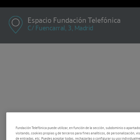
Espacio Fundación Telefónica
C/ Fuencarral, 3, Madrid
M X J V
S D y Fe
08
Fundación Telefónica puede utilizar, en función de la sección, subdominio o apartad
10:00 - 13:00
visitando, cookies propias y de terceros para fines analíticos, de personalización, vi
de entradas, etc. Puedes aceptar todas, rechazarlas o configurar su uso individualme