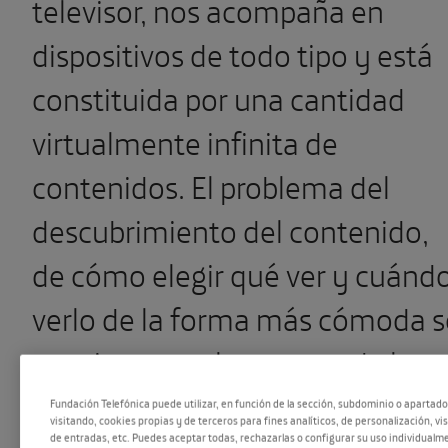
televisor, nos acompaña en
dispositivos de todo tipo y está
constituida por una cantidad
virtualmente infinita de
contenidos. El problema del
descubrimiento del contenido,
de cómo elegir qué ver y cuánd
verlo de la forma más cómoda s
convierte en el gran reto de la
nueva televisión. En ese entorn
Fundación Telefónica puede utilizar, en función de la sección, subdominio o apartad
visitando, cookies propias y de terceros para fines analíticos, de personalización, vi
de entradas, etc. Puedes aceptar todas, rechazarlas o configurar su uso individualme