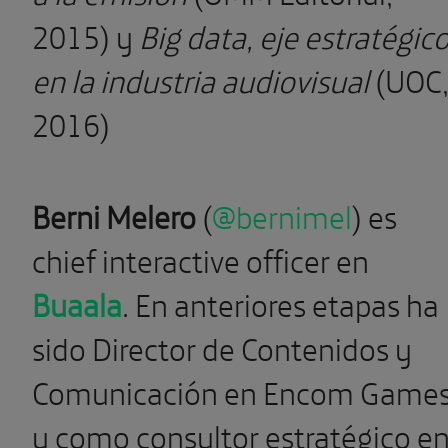
2015) y
Big data, eje estratégic
en la industria audiovisual
(UOC
2016)
Berni Melero
(
@
bernimel
)
es
chief interactive officer en
Buaala
. En anteriores etapas ha
sido Director de Contenidos y
Comunicación en Encom Game
y como consultor estratégico e