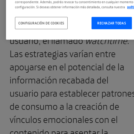
de feroz competitividad entre
correspondiente. Además, podrás revocar tu consentimiento en cualquier momento 
configuración. Si deseas obtener información más detallada, consulta nuestra
polí
contenidos y plataformas, la
meta es retener la atención del
CONFIGURACIÓN DE COOKIES
RECHAZAR TODAS
usuario, el llamado
watchtime
.
Las estrategias varían entre
apoyarse en el potencial de la
información recabada del
usuario para establecer patrone
de consumo a la creación de
vínculos emocionales con el
contenido para asentar la