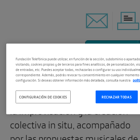
ESCUCHAR
Fundación Telefónica puede utilizar, en función de la sección, subdominio o apartad
visitando, cookies propias y de terceros para fines analíticos, de personalización, vi
de entradas, etc. Puedes aceptar todas, rechazarlas o configurar su uso individualme
correspondiente. Además, podrás revocar tu consentimiento en cualquier momento 
Un espectáculo interactivo
configuración. Si deseas obtener información más detallada, consulta nuestra
polí
donde el público será partícipe 
CONFIGURACIÓN DE COOKIES
RECHAZAR TODAS
la improvisación y la creación
colectiva in situ, acompañado
por las propuestas musicales de